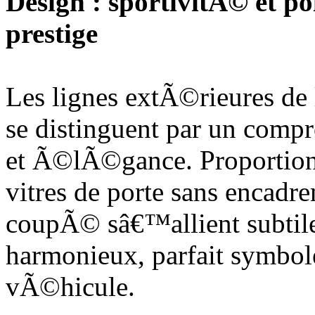
Design : sportivitÃ© et po
prestige
Les lignes extÃ©rieures d
se distinguent par un comp
et Ã©lÃ©gance. Proportion
vitres de porte sans encadre
coupÃ© sâ€™allient subtil
harmonieux, parfait symbol
vÃ©hicule.