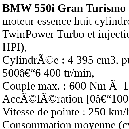
BMW 550i Gran Turismo 
moteur essence huit cylindr
TwinPower Turbo et injecti
HPI),
CylindrÃ©e : 4 395 cm3, p
500â€“6 400 tr/min,
Couple max. : 600 Nm Ã 1 
AccÃ©lÃ©ration [0â€“100 k
Vitesse de pointe : 250 km/
Consommation moyenne (cy