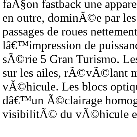
faÃ§on fastback une appare
en outre, dominÃ©e par les 
passages de roues nettemen
lâ€™impression de puissa
sÃ©rie 5 Gran Turismo. Les
sur les ailes, rÃ©vÃ©lant m
vÃ©hicule. Les blocs optiq
dâ€™un Ã©clairage homogÃ
visibilitÃ© du vÃ©hicule en