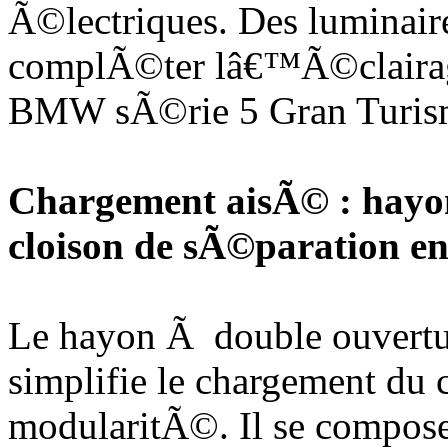
Ã©lectriques. Des luminai
complÃ©ter lâ€™Ã©clairage
BMW sÃ©rie 5 Gran Turis
Chargement aisÃ© : hayo
cloison de sÃ©paration ent
Le hayon Ã double ouvert
simplifie le chargement du 
modularitÃ©. Il se compos