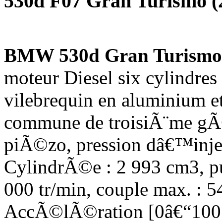
530d F07 Gran Turismo (
BMW 530d Gran Turismo
moteur Diesel six cylindres 
vilebrequin en aluminium e
commune de troisiÃ¨me gÃ
piÃ©zo, pression dâ€™injec
CylindrÃ©e : 2 993 cm3, p
000 tr/min, couple max. : 
AccÃ©lÃ©ration [0â€“100 k