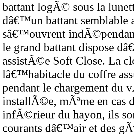
battant logÃ© sous la lunet
dâ€™un battant semblable
sâ€™ouvrent indÃ©pendam
le grand battant dispose d
assistÃ©e Soft Close. La c
lâ€™habitacle du coffre ass
pendant le chargement du v
installÃ©e, mÃªme en cas 
infÃ©rieur du hayon, ils so
courants dâ€™air et des gÃ