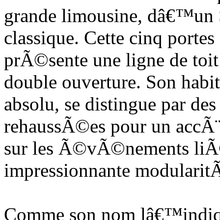
grande limousine, dâ€™u
classique. Cette cinq port
prÃ©sente une ligne de to
double ouverture. Son habi
absolu, se distingue par de
rehaussÃ©es pour un accÃ¨s
sur les Ã©vÃ©nements liÃ©
impressionnante modularit
Comme son nom lâ€™indiq