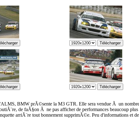
Ã l'ALMS, BMW prÃ©sente la M3 GTR. Elle sera vendue Ã un nombre t
 routiÃ¨re, de faÃ§on Ã ne pas afficher de performances beaucoup plus 
 banquette arriÃ¨re tout bonnement supprimÃ©e. Peu d'informations et de