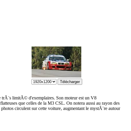
rÃ¨s limitÃ© d'exemplaires. Son moteur est un V8
flatteuses que celles de la M3 CSL. On notera aussi au rayon des
 photos circulent sur cette voiture, augmentant le mystÃ¨re autour