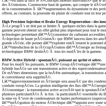
Câ€™est dans la filiÃ¨re Â«Concepts moteurs innovantsÂ» que le
des Ã©missions. Constructeur haut de gamme, qui compte le dÃ©vel
de la consommation Ã lâ€™augmentation du dynamisme et des performa
offrent, au contraire, la poursuite du plaisir de conduire tout en leu
High Precision Injection et Brake Energy Regeneration : des i
Â«Le progrÃ¨s ne doit pas se limiter Ã quelques niches dans la gamm
gamme peuvent obtenir un effet global plus important pour tout le
technologies permettant dâ€™Ã©conomiser du carburant accessibles a
Â«Injection de haute prÃ©cisionÂ» que BMW lancera dans les annÃ©es 
grande sÃ©rie, elle permet dâ€™exploiter entiÃ¨rement le potentiel
Lâ€™introduction de la rÃ©cupÃ©ration dâ€™Ã©nergie au freinage 
technologique BMW destinÃ© Ã tous les modÃ¨les de la gamme.
BMW Active Hybrid : spontanÃ©, puissant au sprint et sobre.
Pour les modÃ¨les puissants, le BMW Group dÃ©veloppe dâ€™une 
hybride basÃ©e sur une transmission active et des supercondensateur
De mÃªmes dimensions que la boÃ®te automatique, la transmission
le convertisseur sera supprimÃ©.
Lâ€™approvisionnement en Ã©nergie sera assurÃ© par des condensateu
conduite europÃ©en. La gestion intelligente des flux dâ€™Ã©nergi
Ã©conomique : la transmission active accroÃ®t tant la spontanÃ©i
plusieurs particularitÃ©s Ã la fois : la particularitÃ© essentielle d
la mise en Å“uvre de condensateurs de hautes performances (super
lâ€™intÃ©gration du moteur Ã©lectrique dâ€™appoint avec toute son Ã