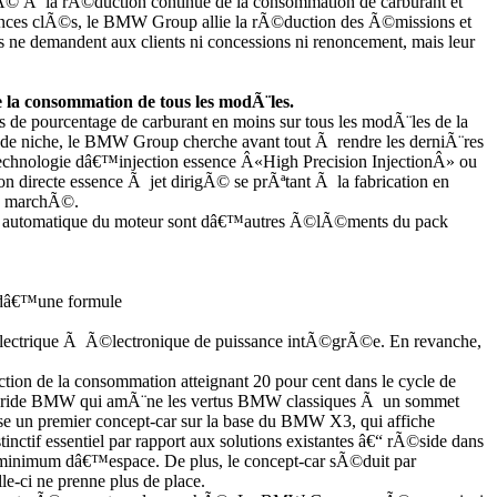
 Ã la rÃ©duction continue de la consommation de carburant et
ences clÃ©s, le BMW Group allie la rÃ©duction des Ã©missions et
ne demandent aux clients ni concessions ni renoncement, mais leur
 la consommation de tous les modÃ¨les.
 de pourcentage de carburant en moins sur tous les modÃ¨les de la
 de niche, le BMW Group cherche avant tout Ã rendre les derniÃ¨res
 technologie dâ€™injection essence Â«High Precision InjectionÂ» ou
 directe essence Ã jet dirigÃ© se prÃªtant Ã la fabrication en
le marchÃ©.
op automatique du moteur sont dâ€™autres Ã©lÃ©ments du pack
 dâ€™une formule
lectrique Ã Ã©lectronique de puissance intÃ©grÃ©e. En revanche,
on de la consommation atteignant 20 pour cent dans le cycle de
 hybride BMW qui amÃ¨ne les vertus BMW classiques Ã un sommet
 un premier concept-car sur la base du BMW X3, qui affiche
nctif essentiel par rapport aux solutions existantes â€“ rÃ©side dans
minimum dâ€™espace. De plus, le concept-car sÃ©duit par
e-ci ne prenne plus de place.