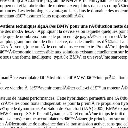
 BMW Group a Ã©tabli le programme BMW EfficientDynamics dÃ©diÃ©
oppement et la fabrication de moteurs exemplaires dans ses compÃ©t
nces. Les technologies avant-gardistes dans le domaine des moteurs 
r permettant dâ€™assumer leurs responsabilitÃ©s.
nnovations techniques signÃ©es BMW pour une rÃ©duction nette de
e des modÃ¨les.Â» Appliquant la devise selon laquelle quelques points
 monde que de nombreux points de pourcentage gagnÃ©s sur un modÃ¨le
u plus grand nombre de clients et ce, dans les meilleurs dÃ©lais. La
Ã venir, joue un rÃ´le central dans ce contexte. PremiÃ¨re injection
 dâ€™Ã©conomie inaccessible aux solutions existant actuellement sur 
sous une forme intelligente, typÃ©e BMW, et un systÃ¨me start-st
maniÃ¨re exemplaire lâ€™hybride actif BMW, lâ€™interprÃ©tation
s.
 active viendra Ã lâ€™avenir complÃ©ter celle-ci dâ€™un moteur Ã©
rs de hautes performances. Cette hybridation permettra une rÃ©ducti
e crÃ©e les conditions indispensables pour la premiÃ¨re propulsion
tÃ© que le dynamisme. Au Salon de Francfort (IAA) 2005, BMW expose
u BMW Concept X3 EfficientDynamics â€“ et en mÃªme temps le trait disti
condensateurs) comme accumulateurs dâ€™Ã©nergie principaux sur un 
©lectronique de puissance dans la transmission active, sans que cell