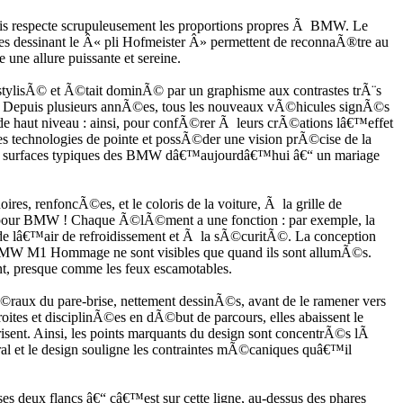
 respecte scrupuleusement les proportions propres Ã BMW. Le
tres dessinant le Â« pli Hofmeister Â» permettent de reconnaÃ®tre au
une allure puissante et sereine.
stylisÃ© et Ã©tait dominÃ© par un graphisme aux contrastes trÃ¨s
. Depuis plusieurs annÃ©es, tous les nouveaux vÃ©hicules signÃ©s
 haut niveau : ainsi, pour confÃ©rer Ã leurs crÃ©ations lâ€™effet
 des technologies de pointe et possÃ©der une vision prÃ©cise de la
es surfaces typiques des BMW dâ€™aujourdâ€™hui â€“ un mariage
, renfoncÃ©es, et le coloris de la voiture, Ã la grille de
le pour BMW ! Chaque Ã©lÃ©ment a une fonction : par exemple, la
 de lâ€™air de refroidissement et Ã la sÃ©curitÃ©. La conception
 BMW M1 Hommage ne sont visibles que quand ils sont allumÃ©s.
t, presque comme les feux escamotables.
atÃ©raux du pare-brise, nettement dessinÃ©s, avant de le ramener vers
tes et disciplinÃ©es en dÃ©but de parcours, elles abaissent le
risent. Ainsi, les points marquants du design sont concentrÃ©s lÃ
ral et le design souligne les contraintes mÃ©caniques quâ€™il
 deux flancs â€“ câ€™est sur cette ligne, au-dessus des phares