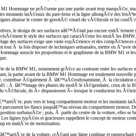
 M1 Hommage ne prÃ©sente pas une partie avant trop marquÃ©e, mais
u des montants latÃ©raux du pare-brise et la ligne allongÃ©e des fenÃª
ignes abaisse le centre de gravitÃ© visuel du vÃ©hicule et lui confÃ¨re 
ives, le design de ses surfaces nâ€™Ã©tait pas encore entiÃ¨rement 
cisÃ©ment le style des surfaces qui caractÃ©rise les modÃ¨les BMW
age des surfaces exige une vaste expÃ©rience et des compÃ©tences de
nt tout Ã la fois disposer de techniques artisanales, mettre en Å“uvre
ommage associe les proportions et le graphisme de la BMW M1 et l
que.
e la BMW M1, notamment grÃ¢ce au contraste entre les surfaces noires
ourtant, la partie avant de la BMW M1 Hommage est totalement nouvel
 marque, contribue Ã©galement Ã lâ€™aÃ©rodynamisme, Ã la circulation
MW M1 : Ã lâ€™image des phares du modÃ¨le lÃ©gendaire, ceux de la
Ã©hicule, ils Â« disparaissent Â» lorsque le conducteur les Ã©tein
s lâ€™arriÃ¨re, puis vers le long compartiment moteur et les montants l
 parcourent les flancs jusquâ€™au niveau du compartiment moteur. Droi
tion surbaissÃ©e ; puis, Ã partir du centre de la voiture, elles se b
 Les lignes typÃ©es et gracieuses rappellent le concept de moteur cent
p en matiÃ¨re de motorisation.
riÃ¨re de la voiture, crÃ©ant une ligne continue et rapprochant ses