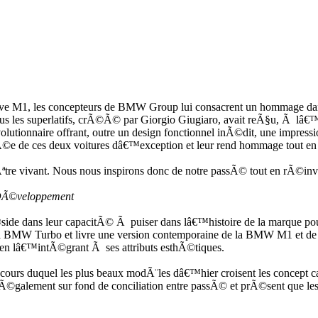
tive M1, les concepteurs de BMW Group lui consacrent un hommage d
ous les superlatifs, crÃ©Ã© par Giorgio Giugiaro, avait reÃ§u, Ã lâ€
olutionnaire offrant, outre un design fonctionnel inÃ©dit, une imp
e de ces deux voitures dâ€™exception et leur rend hommage tout en il
re vivant. Nous nous inspirons donc de notre passÃ© tout en rÃ©in
 DÃ©veloppement
de dans leur capacitÃ© Ã puiser dans lâ€™histoire de la marque po
BMW Turbo et livre une version contemporaine de la BMW M1 et de s
out en lâ€™intÃ©grant Ã ses attributs esthÃ©tiques.
 duquel les plus beaux modÃ¨les dâ€™hier croisent les concept cars 
alement sur fond de conciliation entre passÃ© et prÃ©sent que le