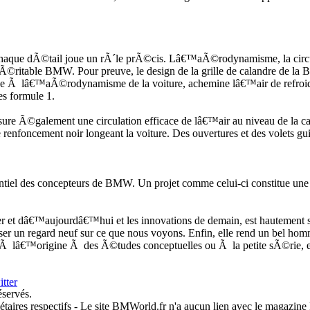
que dÃ©tail joue un rÃ´le prÃ©cis. Lâ€™aÃ©rodynamisme, la circula
itable BMW. Pour preuve, le design de la grille de calandre de la B
ribue Ã lâ€™aÃ©rodynamisme de la voiture, achemine lâ€™air de refroid
es formule 1.
ure Ã©galement une circulation efficace de lâ€™air au niveau de la 
 renfoncement noir longeant la voiture. Des ouvertures et des volets gu
des concepteurs de BMW. Un projet comme celui-ci constitue une pr
 et dâ€™aujourdâ€™hui et les innovations de demain, est hautement
poser un regard neuf sur ce que nous voyons. Enfin, elle rend un b
 lâ€™origine Ã des Ã©tudes conceptuelles ou Ã la petite sÃ©rie, ell
éservés.
iétaires respectifs - Le site BMWorld.fr n'a aucun lien avec le magazi