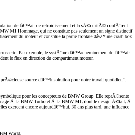
tion de lâ€™air de refroidissement et la sÃ©curitÃ© confÃ¨rent
MW M1 Hommage, qui ne constitue pas seulement un signe distinctif
issement du moteur et constitue la partie frontale dâ€™une crash box
carrosserie. Par exemple, le systÃ¨me dâ€™acheminement de lâ€™air
ident le flux en direction du compartiment moteur.
Ã©cieuse source dâ€™inspiration pour notre travail quotidien".
 symbolique pour les concepteurs de BMW Group. Elle reprÃ©sente
el hommage Ã la BMW Turbo et Ã la BMW M1, dont le design Ã©tait, Ã
es exercent encore aujourdâ€™hui, 30 ans plus tard, une influence
ne BM World.