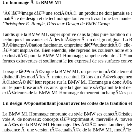
Un hommage Ã la BMW M1
"Ã€ lâ€™image dâ€™une sociÃ©tÃ©, un produit ne doit jamais se dÃ
matiÃ¨re de design et de technologie tout en en livrant une fascinante
Christopher E. Bangle, Directeur Design de BMW Group
Tandis que la BMW M1, super sportive dans la plus pure tradition d
techniques innovantes et Ã les intÃ©grer Ã un design original. La 
RÃ©interprÃ©tation fascinante, empreinte dâ€™authenticitÃ©, elle o
lâ€™ont inspirÃ©e. Bien entendu, elle reprend les couleurs noire e
exclusivitÃ© pour la BMW M1 Hommage, rappelle celui de lâ€™anci
formes extraverties et soulignent le jeu expressif de ses surfaces conv
Lorsque lâ€™on Ã©voque la BMW M1, on pense immÃ©diatement aux 
distinctif des modÃ¨les Ã moteur central. Et lors du dÃ©velopp
Ã©laborÃ© â€“ leur reprise sur la BMW M1 Hommage a donc Ã©tÃ©
sur le pare-brise arriÃ¨re, ainsi que la ligne noire sÃ©parant le toit 
extÃ©rieures de la BMW M1 Hommage demeurent inchangÃ©es par 
Un design Ã©poustouflant jouant avec les codes de la tradition 
La BMW M1 Hommage emprunte au style BMW ses caractÃ©ristiques de
voie Ã de nouveaux concepts sâ€™exprimant Ã merveille Ã travers le
racÃ©es de la BMW M1 Hommage. Des Ã©lÃ©ments familiers, tels que
naissance Ã une version rÃ©actualisÃ©e de la BMW M1, modÃ¨le do