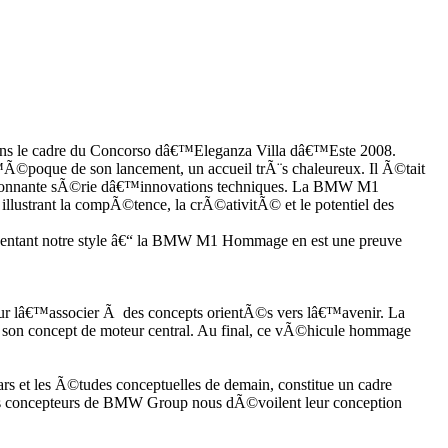
ans le cadre du Concorso dâ€™Eleganza Villa dâ€™Este 2008.
™Ã©poque de son lancement, un accueil trÃ¨s chaleureux. Il Ã©tait
ressionnante sÃ©rie dâ€™innovations techniques. La BMW M1
lustrant la compÃ©tence, la crÃ©ativitÃ© et le potentiel des
ventant notre style â€“ la BMW M1 Hommage en est une preuve
ur lâ€™associer Ã des concepts orientÃ©s vers lâ€™avenir. La
on concept de moteur central. Au final, ce vÃ©hicule hommage
et les Ã©tudes conceptuelles de demain, constitue un cadre
s concepteurs de BMW Group nous dÃ©voilent leur conception