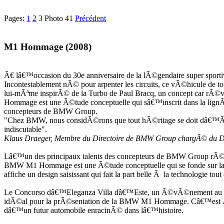
Pages:
1
2
3
Photo 41
Précédent
M1 Hommage (2008)
Ã€ lâ€™occasion du 30e anniversaire de la lÃ©gendaire super spor
Incontestablement nÃ© pour arpenter les circuits, ce vÃ©hicule de t
lui-mÃªme inspirÃ© de la Turbo de Paul Bracq, un concept car rÃ©v
Hommage est une Ã©tude conceptuelle qui sâ€™inscrit dans la lignÃ©
concepteurs de BMW Group.
"Chez BMW, nous considÃ©rons que tout hÃ©ritage se doit dâ€™Ãªt
indiscutable".
Klaus Draeger, Membre du Directoire de BMW Group chargÃ© du
Lâ€™un des principaux talents des concepteurs de BMW Group rÃ©si
BMW M1 Hommage est une Ã©tude conceptuelle qui se fonde sur la 
affiche un design saisissant qui fait la part belle Ã la technologie t
Le Concorso dâ€™Eleganza Villa dâ€™Este, un Ã©vÃ©nement au cours
idÃ©al pour la prÃ©sentation de la BMW M1 Hommage. Câ€™est Ã©g
dâ€™un futur automobile enracinÃ© dans lâ€™histoire.