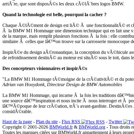
arriÃ¨re, que sont disposÃ©s les deux cÃ©lÃ¨bres logos BMW.
Quand la technologie est belle, pourquoi la cacher ?
Chaque Ã©lÃ©ment de design est liÃ© Ã une fonctionnalitÃ© et cha
Ã la BMW M1 Hommage une dimension technique qui en fait une vÃ©r
de la marque, mais remplit plusieurs fonctions Ã la fois : elle cont
similaire Ã celles que lâ€™on trouve sur la carrosserie monocoque d
InspirÃ©e du design aÃ©ronautique, la conception du vÃ©hicule ass
de refroidissement destinÃ© au moteur est situÃ© sous le toit, dans le
Des concepteurs visionnaires et inspirÃ©s
"La BMW M1 Hommage tÃ©moigne de la crÃ©ativitÃ© et du potentiel 
Adrian van Hooydonk, Directeur Design de BMW Automobiles
La BMW M1 Hommage, qui incarne Ã la fois les traditions dâ€™hier
une source dâ€™inspiration et nous incite Ã nous interroger et Ã 
lâ€™Ã©poque de leur crÃ©ation, trÃ¨s avant-gardiste. DestinÃ©es Ã
considÃ©rable.
Haut de la page
-
Plan du site
-
Flux RSS
-
Twitter
Copyright © 2001-2026
BMWorld.fr
&
BMWorld.org
- Tous droits r
Toutes les marques citées sur BMWorld.fr appartiennent à leurs propr