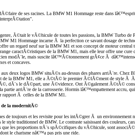
©faire de ses racines. La BMW M1 Hommage reste dans lâ€™esprit de
 interprÃ©tation".
u genre, Ã©tait le vÃ©hicule de toutes les passions, la BMW Turbo de
BMW M1 Hommage incarne Ã la perfection ce savant dosage de technolog
ffre un regard neuf sur la BMW M1 et son concept de moteur central 
t orange caractÃ©ristiques de la BMW M1, mais elle leur offre une cur
en modÃ¨le, mais suscite lâ€™Ã©tonnement grÃ¢ce Ã dâ€™intenses re
exes et concaves.
deux logos BMW situÃ©s au-dessus des phares arriÃ¨re. Chez BMW, 
ement de la BMW M1, elle a Ã©tÃ© le premier Ã©lÃ©ment de style 
, dÃ¨s le dÃ©part, une Ã©vidence. Ont Ã©galement Ã©tÃ© conservÃ©
de la partie arriÃ¨re de la carrosserie. Hormis lâ€™empattement accru, qu
rapport Ã celles de la BMW M1.
et de la modernitÃ©
 toujours et les revisite pour les intÃ©grer Ã un environnement n
 style traditionnel de BMW. Le contraste saisissant des couleurs, c
 les proportions trÃ¨s spÃ©cifiques du vÃ©hicule, sont associÃ©s 
nt le charisme nâ€™a pas pris une ride.