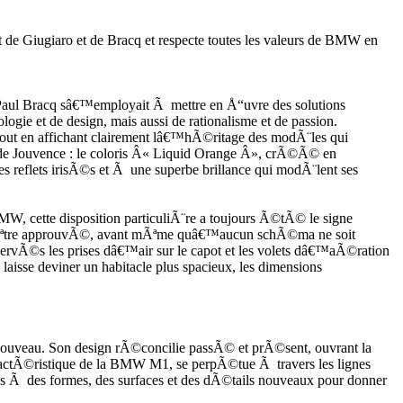
 Giugiaro et de Bracq et respecte toutes les valeurs de BMW en
 Paul Bracq sâ€™employait Ã mettre en Å“uvre des solutions
ie et de design, mais aussi de rationalisme et de passion.
tout en affichant clairement lâ€™hÃ©ritage des modÃ¨les qui
e de Jouvence : le coloris Â« Liquid Orange Â», crÃ©Ã© en
flets irisÃ©s et Ã une superbe brillance qui modÃ¨lent ses
cette disposition particuliÃ¨re a toujours Ã©tÃ© le signe
Ã Ãªtre approuvÃ©, avant mÃªme quâ€™aucun schÃ©ma ne soit
s les prises dâ€™air sur le capot et les volets dâ€™aÃ©ration
i laisse deviner un habitacle plus spacieux, les dimensions
ouveau. Son design rÃ©concilie passÃ© et prÃ©sent, ouvrant la
aractÃ©ristique de la BMW M1, se perpÃ©tue Ã travers les lignes
Ã des formes, des surfaces et des dÃ©tails nouveaux pour donner