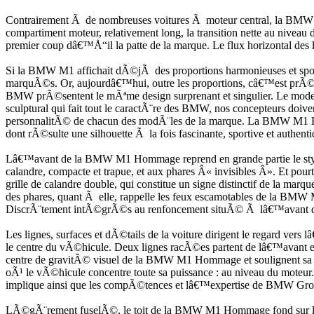
Contrairement Ã de nombreuses voitures Ã moteur central, la BMW
compartiment moteur, relativement long, la transition nette au nivea
premier coup dâ€™Å“il la patte de la marque. Le flux horizontal des l
Si la BMW M1 affichait dÃ©jÃ des proportions harmonieuses et sport
marquÃ©s. Or, aujourdâ€™hui, outre les proportions, câ€™est prÃ©
BMW prÃ©sentent le mÃªme design surprenant et singulier. Le model
sculptural qui fait tout le caractÃ¨re des BMW, nos concepteurs doive
personnalitÃ© de chacun des modÃ¨les de la marque. La BMW M1 H
dont rÃ©sulte une silhouette Ã la fois fascinante, sportive et authenti
Lâ€™avant de la BMW M1 Hommage reprend en grande partie le style d
calandre, compacte et trapue, et aux phares Â« invisibles Â». Et p
grille de calandre double, qui constitue un signe distinctif de la
des phares, quant Ã elle, rappelle les feux escamotables de la B
DiscrÃ¨tement intÃ©grÃ©s au renfoncement situÃ© Ã lâ€™avant du v
Les lignes, surfaces et dÃ©tails de la voiture dirigent le regard ver
le centre du vÃ©hicule. Deux lignes racÃ©es partent de lâ€™avant et
centre de gravitÃ© visuel de la BMW M1 Hommage et soulignent sa posi
oÃ¹ le vÃ©hicule concentre toute sa puissance : au niveau du moteur.
implique ainsi que les compÃ©tences et lâ€™expertise de BMW Grou
LÃ©gÃ¨rement fuselÃ©, le toit de la BMW M1 Hommage fond sur lâ€™ar