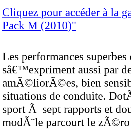
Cliquez pour accéder à la g
Pack M (2010)"
Les performances superbes
sâ€™expriment aussi par de
amÃ©liorÃ©es, bien sensib
situations de conduite. Do
sport Ã sept rapports et d
modÃ¨le parcourt le zÃ©ro