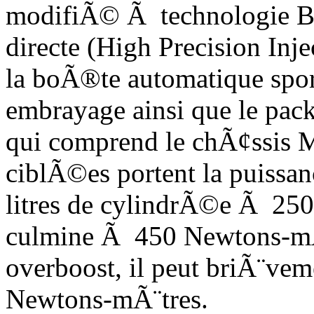
modifiÃ© Ã technologie B
directe (High Precision Inje
la boÃ®te automatique spor
embrayage ainsi que le pa
qui comprend le chÃ¢ssis M
ciblÃ©es portent la puissa
litres de cylindrÃ©e Ã 250
culmine Ã 450 Newtons-mÃ
overboost, il peut briÃ¨v
Newtons-mÃ¨tres.