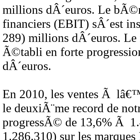
millions dÂ´euros. Le bÃ©
financiers (EBIT) sÂ´est in
289) millions dÂ´euros. Le
Ã©tabli en forte progressi
dÂ´euros.
En 2010, les ventes Ã lâ€™
le deuxiÃ¨me record de notre
progressÃ© de 13,6% Ã 1.
1.286.310) sur les marque