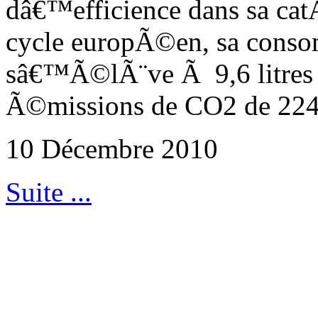
dâ€™efficience dans sa cat
cycle europÃ©en, sa cons
sâ€™Ã©lÃ¨ve Ã 9,6 litres 
Ã©missions de CO2 de 224
10 Décembre 2010
Suite ...