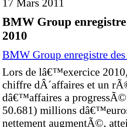
17 Mars 2011
BMW Group enregistre 
2010
BMW Group enregistre des 
Lors de lâ€™exercice 201
chiffre dÂ´affaires et un rÃ
dâ€™affaires a progressÃ©
50.681) millions dâ€™euros
nettement augmentÃ©, attei