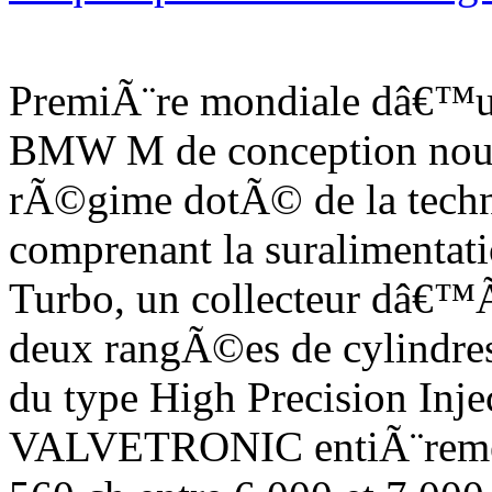
PremiÃ¨re mondiale dâ€™u
BMW M de conception nouve
rÃ©gime dotÃ© de la tech
comprenant la suralimentat
Turbo, un collecteur dâ€™
deux rangÃ©es de cylindres
du type High Precision Injec
VALVETRONIC entiÃ¨remen