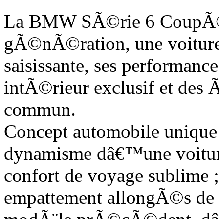
La BMW SÃ©rie 6 CoupÃ© 
gÃ©nÃ©ration, une voiture 
saisissante, ses performance
intÃ©rieur exclusif et des
commun.
Concept automobile unique 
dynamisme dâ€™une voiture
confort de voyage sublime ;
empattement allongÃ©s de 7