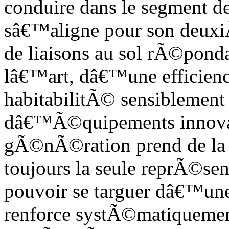
conduire dans le segment d
sâ€™aligne pour son deuxiÃ
de liaisons au sol rÃ©ponda
lâ€™art, dâ€™une efficien
habitabilitÃ© sensiblemen
dâ€™Ã©quipements innovan
gÃ©nÃ©ration prend de la vi
toujours la seule reprÃ©se
pouvoir se targuer dâ€™une
renforce systÃ©matiquemen