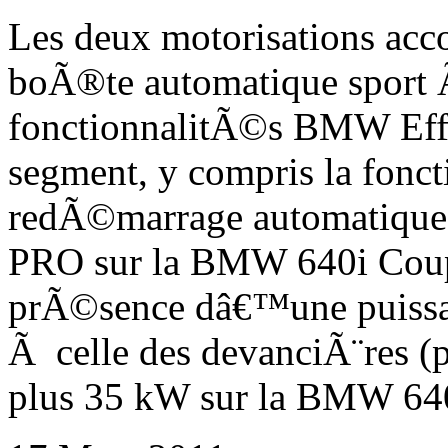
Les deux motorisations ac
boÃ®te automatique sport Ã
fonctionnalitÃ©s BMW Effi
segment, y compris la fonc
redÃ©marrage automatique
PRO sur la BMW 640i Coup
prÃ©sence dâ€™une puissan
Ã celle des devanciÃ¨res (
plus 35 kW sur la BMW 640