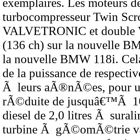
exemplaires. Les moteurs d
turbocompresseur Twin Scrol
VALVETRONIC et double
(136 ch) sur la nouvelle B
la nouvelle BMW 118i. Cel
de la puissance de respecti
Ã leurs aÃ®nÃ©es, pour u
rÃ©duite de jusquâ€™Ã 10
diesel de 2,0 litres Ã sura
turbine Ã gÃ©omÃ©trie vari