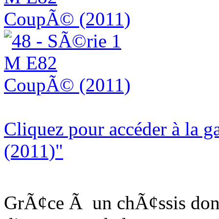
Cliquez pour accéder à la
(2011)"
GrÃ¢ce Ã un chÃ¢ssis dont