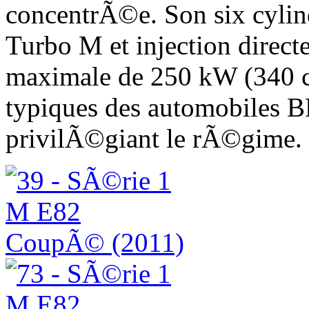
concentrÃ©e. Son six cyli
Turbo M et injection direct
maximale de 250 kW (340 ch
typiques des automobiles 
privilÃ©giant le rÃ©gime.