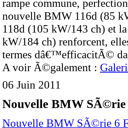
rampe commune, perfectionn
nouvelle BMW 116d (85 kW
118d (105 kW/143 ch) et l
kW/184 ch) renforcent, elle
termes dâ€™efficacitÃ© da
A voir Ã©galement :
Galer
06 Juin 2011
Nouvelle BMW SÃ©rie
Nouvelle BMW SÃ©rie 6 