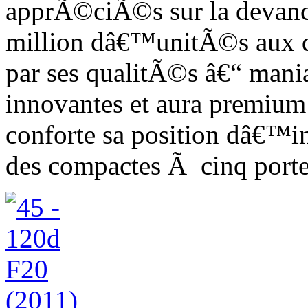
apprÃ©ciÃ©s sur la devan
million dâ€™unitÃ©s aux qu
par ses qualitÃ©s â€“ mani
innovantes et aura premiu
conforte sa position dâ€™in
des compactes Ã cinq porte