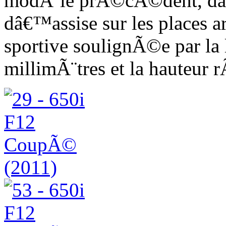
modÃ¨le prÃ©cÃ©dent, dâ€
dâ€™assise sur les places a
sportive soulignÃ©e par la 
millimÃ¨tres et la hauteur 