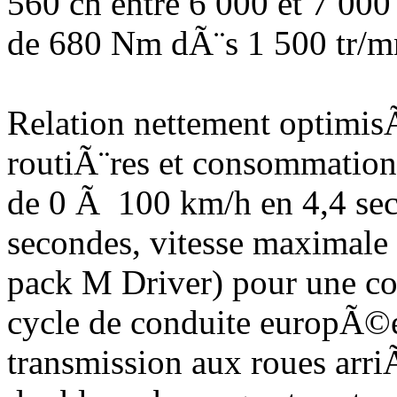
560 ch entre 6 000 et 7 00
de 680 Nm dÃ¨s 1 500 tr/m
Relation nettement optimis
routiÃ¨res et consommation
de 0 Ã 100 km/h en 4,4 se
secondes, vitesse maximale
pack M Driver) pour une c
cycle de conduite europÃ©e
transmission aux roues arri