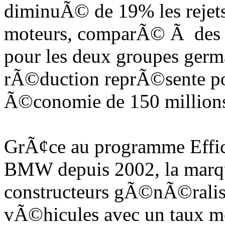
diminuÃ© de 19% les rejets
moteurs, comparÃ© Ã des b
pour les deux groupes germ
rÃ©duction reprÃ©sente p
Ã©conomie de 150 millions 
GrÃ¢ce au programme Eff
BMW depuis 2002, la marqu
constructeurs gÃ©nÃ©ralist
vÃ©hicules avec un taux 